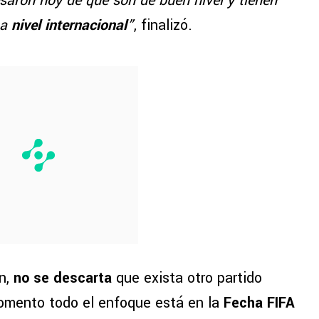
saron hoy de que son de buen nivel y tienen
 a
nivel internacional
”
, finalizó.
ón,
no se descarta
que exista otro partido
momento todo el enfoque está en la
Fecha FIFA