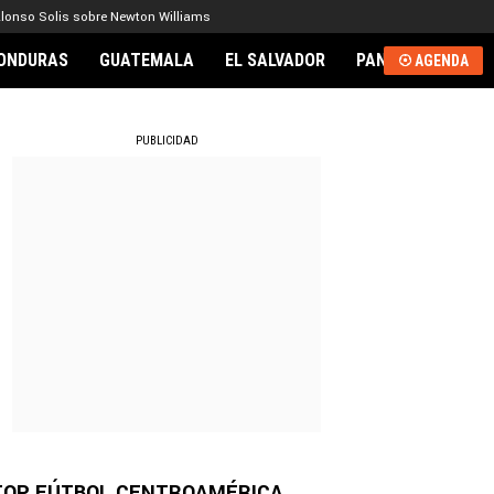
lonso Solis sobre Newton Williams
ONDURAS
GUATEMALA
EL SALVADOR
PANAMÁ
NICA
AGENDA
RNACIONAL
PUBLICIDAD
TOP FÚTBOL CENTROAMÉRICA