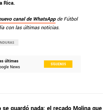
a Rica.
nuevo canal de WhatsApp
de Fútbol
a con las últimas noticias.
ONDURAS
as últimas
SÍGUENOS
oogle News
 se guardó nada: el recado Molina que