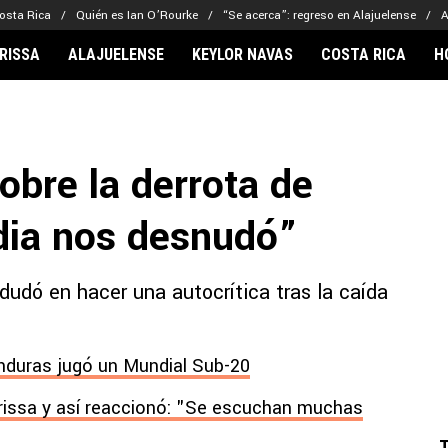
osta Rica
Quién es Ian O’Rourke
“Se acerca”: regreso en Alajuelense
A
RISSA
ALAJUELENSE
KEYLOR NAVAS
COSTA RICA
H
IONARIOS
CLUBES FCA
FÚTBOL INTE
lor Navas
Saprissa
Mundial 2026
obre la derrota de
vin Arriaga
Alajuelense
Noticias
lberto Carrasquilla
Herediano
Barcelona
dia nos desnudó”
haniel Méndez-Laing
Comunicaciones
Real Madrid
Municipal
dudó en hacer una autocrítica tras la caída
Olimpia
Motagua
Real Estelí
nduras jugó un Mundial Sub-20
issa y así reaccionó: "Se escuchan muchas