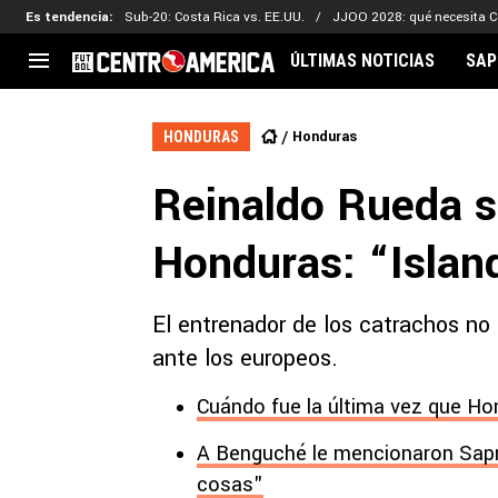
Es tendencia
:
Sub-20: Costa Rica vs. EE.UU.
JJOO 2028: qué necesita C
ÚLTIMAS NOTICIAS
SAP
CENTROAMÉRICA
CONCACAF
LEG
Honduras
HONDURAS
Costa Rica
Copa Oro
Key
Reinaldo Rueda s
Guatemala
Liga de Naciones
Ker
Honduras
Eliminatorias
Ada
Honduras: “Islan
El Salvador
Copa de Campeones
Nat
Panamá
Copa Centroamericana
El entrenador de los catrachos no 
Nicaragua
MLS
ante los europeos.
Cuándo fue la última vez que Ho
A Benguché le mencionaron Sapr
cosas"