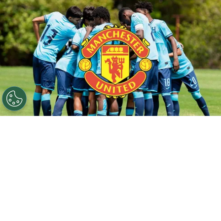
©
FFH
Honduras podría tener un nuevo legionario en el
Manchester United.
Por
Maximiliano Mansilla
Sigue a FCA en Google!