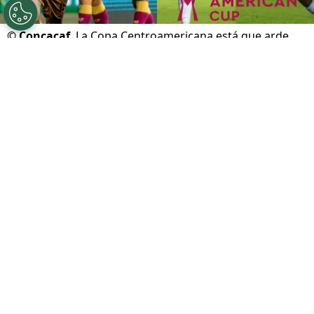
©
Concacaf
La Copa Centroamericana está que arde.
Por
Gustavo Pando
Sigue a FCA en Google!
La Copa Centroamericana 2026 sigue su
marcha y la fase de grupos está
verdaderamente al rojo vivo. Tras la disputa de
una intensa segunda jornada, el panorama
empieza a aclararse para algunos de los clubes
más grandes de la región, que ya marcan