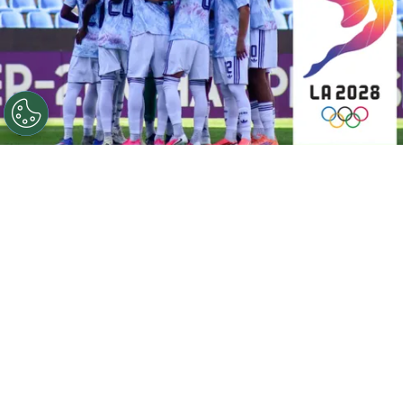
©
Fedefútbol
Ahora, Costa Rica quiere clasificarse a Los
Ángeles 2028.
Por
Gustavo Pando
Sigue a FCA en Google!
Costa Rica
ya consiguió uno de sus grandes
objetivos en el Campeonato Sub-20 de