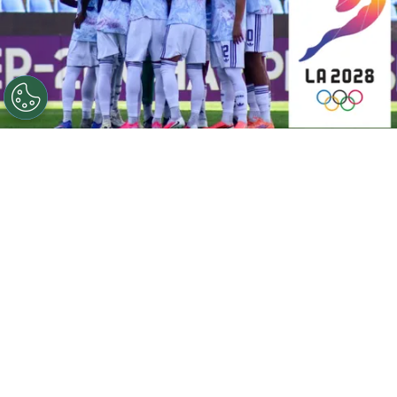
©
Fedefútbol
Ahora, Costa Rica quiere clasificarse a Los
Ángeles 2028.
Por
Gustavo Pando
Sigue a FCA en Google!
Costa Rica
ya consiguió uno de sus grandes
objetivos en el Campeonato Sub-20 de