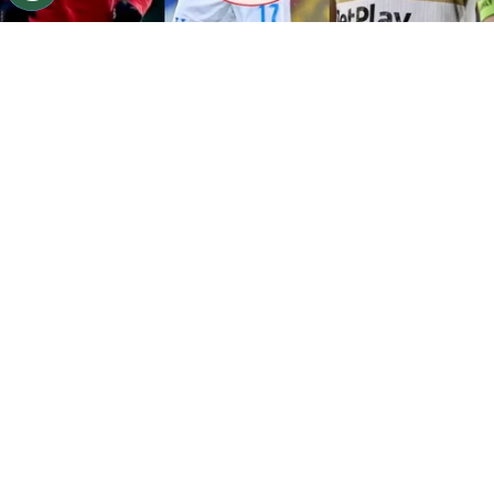
La selección de Honduras trae una nueva generación
para 2030.
Por
José Rodas
Sigue a FCA en Google!
La
selección de Honduras
está a la espera de
su nuevo entrenador. Primero nombraron a su
director deportivo,
Francis Hernández
que
viene de trabajar con
España
y que fue uno de
los que convenció a
Lamine Yamal
de jugar
para ‘La Roja’.