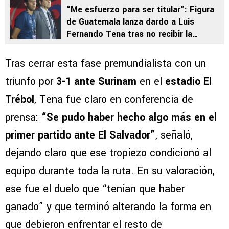
“Me esfuerzo para ser titular”: Figura
de Guatemala lanza dardo a Luis
Fernando Tena tras no recibir la
participación que esperaba en la
Eliminatoria
Tras cerrar esta fase premundialista con un
triunfo por
3-1 ante Surinam
en el
estadio El
Trébol
, Tena fue claro en conferencia de
prensa:
“Se pudo haber hecho algo más en el
primer partido ante El Salvador”
, señaló,
dejando claro que ese tropiezo condicionó al
equipo durante toda la ruta. En su valoración,
ese fue el duelo que “tenían que haber
ganado” y que terminó alterando la forma en
que debieron enfrentar el resto de