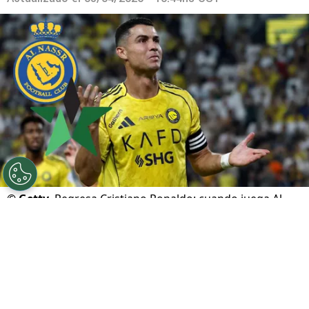
©
Getty
Regresa Cristiano Ronaldo: cuando juega Al-
Nassr vs. Al-Najma
Por
Marcial Martínez
Sigue a FCA en Google!