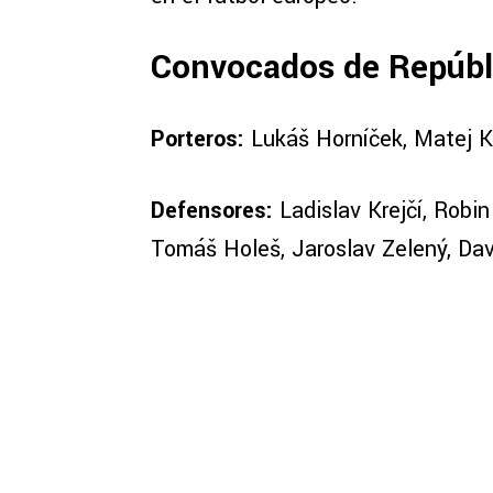
Convocados de Repúbl
Porteros:
Lukáš Horníček, Matej K
Defensores:
Ladislav Krejčí, Robi
Tomáš Holeš, Jaroslav Zelený, Dav