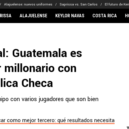
Alajuelense: nuevos uniformes
Saprissa vs. San Carlos
El futuro de Ke
RISSA
ALAJUELENSE
KEYLOR NAVAS
COSTA RICA
H
IONARIOS
CLUBES FCA
FÚTBOL INTE
lor Navas
Saprissa
Mundial 2026
al: Guatemala es
vin Arriaga
Alajuelense
Noticias
lberto Carrasquilla
Herediano
Barcelona
 millonario con
haniel Méndez-Laing
Comunicaciones
Real Madrid
Municipal
lica Checa
Olimpia
Motagua
ipo con varios jugadores que son bien
Real Estelí
car como mejor tercero: qué resultados necesita