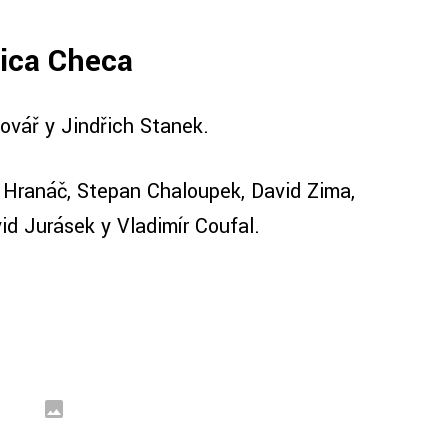
ica Checa
ovář y Jindřich Stanek.
n Hranáč, Stepan Chaloupek, David Zima,
id Jurásek y Vladimír Coufal.