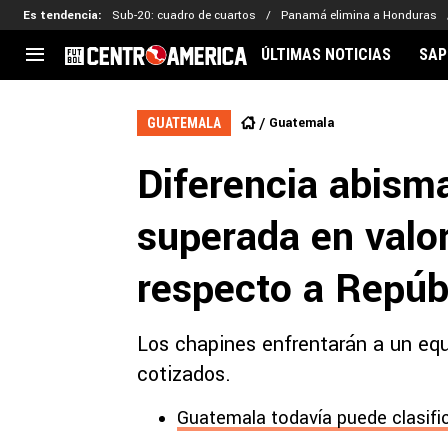
Es tendencia
:
Sub-20: cuadro de cuartos
Panamá elimina a Honduras
ÚLTIMAS NOTICIAS
SAP
CENTROAMÉRICA
CONCACAF
LEG
Guatemala
GUATEMALA
Costa Rica
Copa Oro
Key
Diferencia abism
Guatemala
Liga de Naciones
Ker
Honduras
Eliminatorias
Ada
superada en valor
El Salvador
Copa de Campeones
Nat
Panamá
Copa Centroamericana
respecto a Repúb
Nicaragua
MLS
Los chapines enfrentarán a un equ
cotizados.
Guatemala todavía puede clasifi