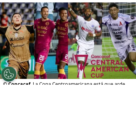
©
Concacaf
La Copa Centroamericana está que arde.
Por
Gustavo Pando
Sigue a FCA en Google!