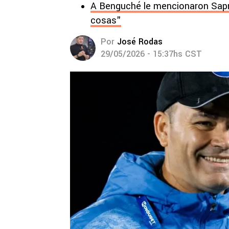
A Benguché le mencionaron Sapr
cosas"
Por
José Rodas
29/05/2026 - 15:37hs CST