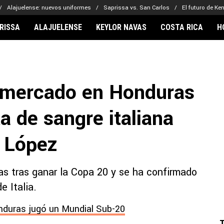
Alajuelense: nuevos uniformes
Saprissa vs. San Carlos
El futuro de Ke
RISSA
ALAJUELENSE
KEYLOR NAVAS
COSTA RICA
H
IONARIOS
CLUBES FCA
FÚTBOL INTE
lor Navas
Saprissa
Mundial 2026
l mercado en Honduras
vin Arriaga
Alajuelense
Noticias
lberto Carrasquilla
Herediano
Barcelona
ta de sangre italiana
haniel Méndez-Laing
Comunicaciones
Real Madrid
Municipal
r López
Olimpia
Motagua
s tras ganar la Copa 20 y se ha confirmado
Real Estelí
 Italia.
nduras jugó un Mundial Sub-20