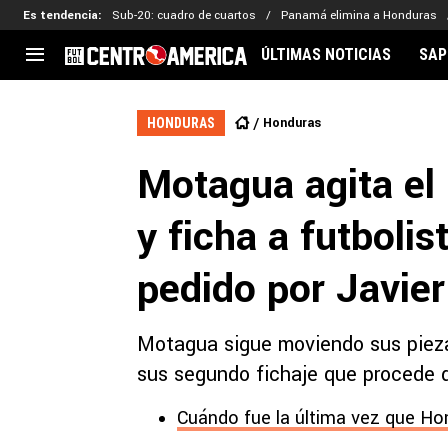
Es tendencia
:
Sub-20: cuadro de cuartos
Panamá elimina a Honduras
ÚLTIMAS NOTICIAS
SAP
CENTROAMÉRICA
CONCACAF
LEG
Honduras
HONDURAS
Costa Rica
Copa Oro
Key
Motagua agita e
Guatemala
Liga de Naciones
Ker
Honduras
Eliminatorias
Ada
y ficha a futbolis
El Salvador
Copa de Campeones
Nat
Panamá
Copa Centroamericana
pedido por Javie
Nicaragua
MLS
Motagua sigue moviendo sus pieza
sus segundo fichaje que procede de
Cuándo fue la última vez que Ho