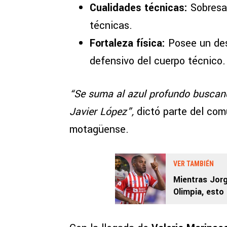
Cualidades técnicas:
Sobresal
técnicas.
Fortaleza física:
Posee un des
defensivo del cuerpo técnico.
“Se suma al azul profundo buscand
Javier López”,
dictó parte del com
motagüense.
VER TAMBIÉN
Mientras Jorg
Olimpia, esto
lo pediría par