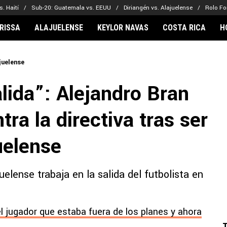
. Haití
Sub-20: Guatemala vs. EEUU
Diriangén vs. Alajuelense
Rolo Fo
RISSA
ALAJUELENSE
KEYLOR NAVAS
COSTA RICA
H
IONARIOS
CLUBES FCA
FÚTBOL INTE
juelense
lor Navas
Saprissa
Mundial 2026
lida”: Alejandro Bran
vin Arriaga
Alajuelense
Noticias
lberto Carrasquilla
Herediano
Barcelona
ra la directiva tras ser
haniel Méndez-Laing
Comunicaciones
Real Madrid
Municipal
uelense
Olimpia
Motagua
uelense trabaja en la salida del futbolista en
Real Estelí
el jugador que estaba fuera de los planes y ahora