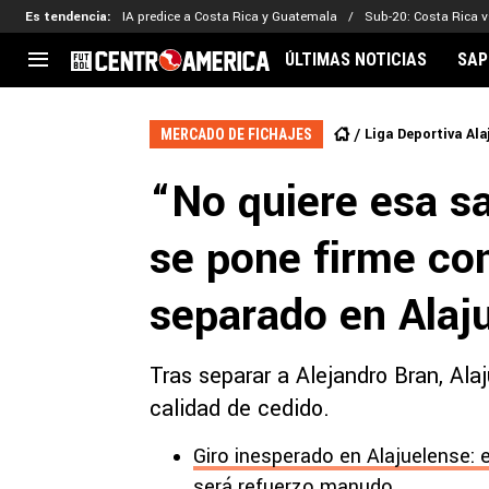
Es tendencia
:
IA predice a Costa Rica y Guatemala
Sub-20: Costa Rica vs
ÚLTIMAS NOTICIAS
SAP
CENTROAMÉRICA
CONCACAF
LEG
Liga Deportiva Ala
MERCADO DE FICHAJES
Costa Rica
Copa Oro
Key
“No quiere esa sa
Guatemala
Liga de Naciones
Ker
Honduras
Eliminatorias
Ada
se pone firme cont
El Salvador
Copa de Campeones
Nat
Panamá
Copa Centroamericana
separado en Alaj
Nicaragua
MLS
Tras separar a Alejandro Bran, Alaj
calidad de cedido.
Giro inesperado en Alajuelense: 
será refuerzo manudo