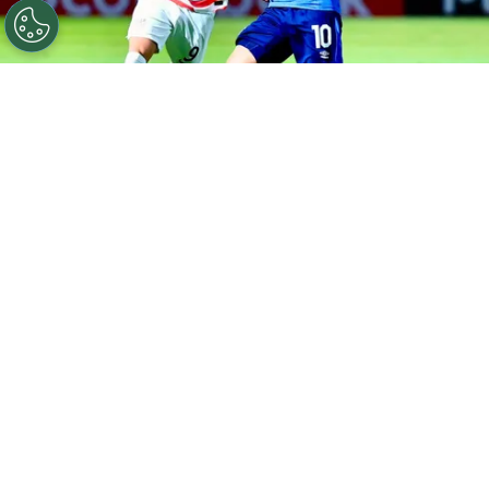
©
FESFUT
La Selecta volvió a perder y se complica en el
Premundial Sub-20.
Por
Maximiliano Mansilla
Sigue a FCA en Google!
Este martes 28 de julio, la segunda fecha en el
Grupo A
del
Premundial Sub-20 de la Concacaf
2026
terminó con la
derrota de El Salvador por
3-0 frente a Estados Unidos
.