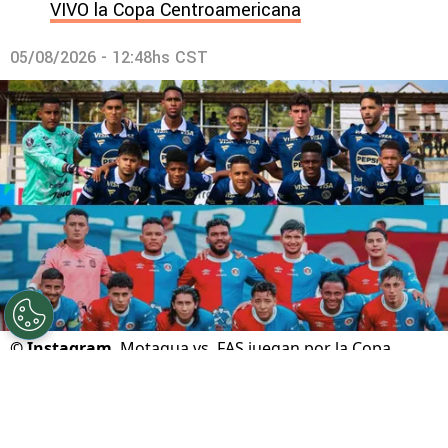
VIVO la Copa Centroamericana
05/08/2026 - 12:48hs CST
©
Instagram
Motagua vs. FAS juegan por la Copa
Centroamericana.
Por
Gustavo Pando