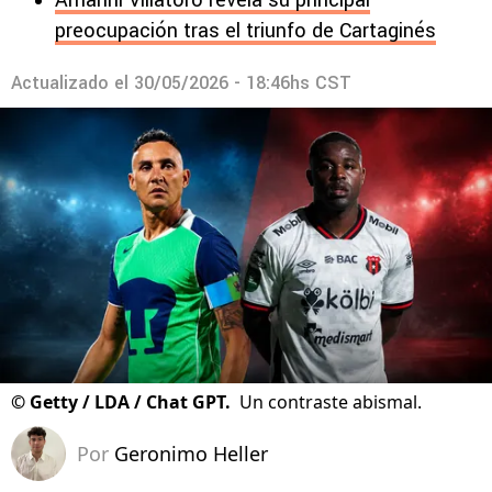
Amarini Villatoro revela su principal
preocupación tras el triunfo de Cartaginés
Actualizado el
30/05/2026 - 18:46hs CST
©
Getty / LDA / Chat GPT.
Un contraste abismal.
Por
Geronimo Heller