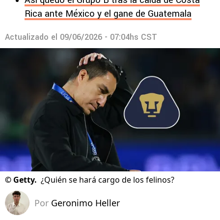
Así quedó el Grupo B tras la caída de Costa
Rica ante México y el gane de Guatemala
Actualizado el
09/06/2026 - 07:04hs CST
©
Getty.
¿Quién se hará cargo de los felinos?
Por
Geronimo Heller