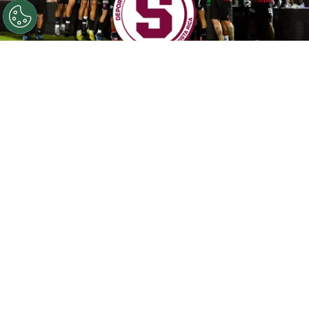
©
Alajuelense
Saprissa quería a una figura manuda.
Por
Maximiliano Mansilla
Sigue a FCA en Google!
A mediados de 2023 se dio un momento
bisagra en el fútbol costarricense. Después de
un jugar dos años en Primera División con
Pérez Zeledón,
Guillermo Villalobos
llegó a