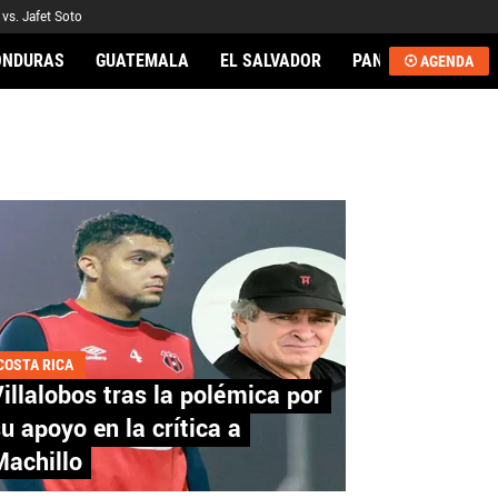
vs. Jafet Soto
ONDURAS
GUATEMALA
EL SALVADOR
PANAMÁ
NICA
AGENDA
AL
COSTA RICA
illalobos tras la polémica por
u apoyo en la crítica a
Machillo