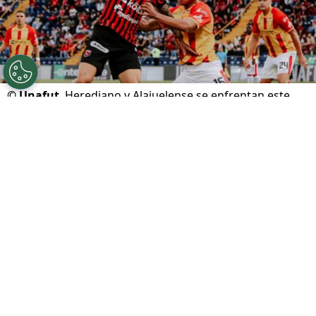
©
Unafut
Herediano y Alajuelense se enfrentan este
domingo en el Carlos Alvarado.
Por
Gustavo Pando
Sigue a FCA en Google!
Club Sport Herediano
y
Liga Deportiva
Alajuelense
se enfrentan este domingo por la
tercera jornada del
Torneo Apertura 2026
de