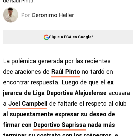
de Raúl Pinto.
Por
Geronimo Heller
Sigue a FCA en Google!
La polémica generada por las recientes
declaraciones de
Raúl Pinto
no tardó en
encontrar respuesta. Luego de que el
ex
jerarca de Liga Deportiva Alajuelense
acusara
a
Joel Campbell
de faltarle el respeto al club
al supuestamente expresar su deseo de
firmar con
Deportivo Saprissa
nada más
terminar su contrato con los rojinegros
, el