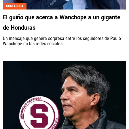
COSTA RICA
Fútbol Centroamérica, al igual que Futbol Sites, es
El guiño que acerca a Wanchope a un gigante
una compañía perteneciente a Better Collective.
Todos los derechos reservados.
de Honduras
Un mensaje que genera sorpresa entre los seguidores de Paulo
Wanchope en las redes sociales.