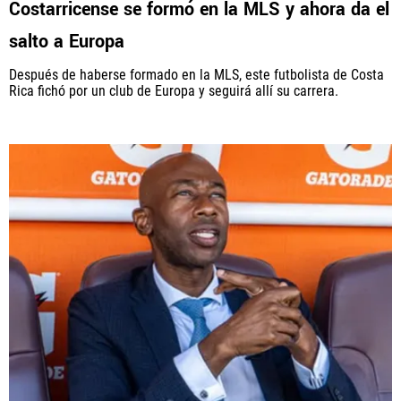
Costarricense se formó en la MLS y ahora da el
salto a Europa
PANAMÁ
Después de haberse formado en la MLS, este futbolista de Costa
NICARAGUA
Rica fichó por un club de Europa y seguirá allí su carrera.
CONCACAF
FÚTBOL INTERNACIONAL
QUIENES SOMOS
|
STAFF
|
CONTACTO
Términos y Condiciones
Políticas de Privacidad
Política Editorial
Ad Choices