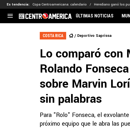
Es tendencia
:
Copa Centroamericana: calendario
Herediano ganó los p
ÚLTIMAS NOTICIAS
MUN
CENTROAMÉRICA
CONCACAF
LEG
Deportivo Saprissa
COSTA RICA
Costa Rica
Copa Oro
Key
Lo comparó con M
Guatemala
Liga de Naciones
Ker
Honduras
Eliminatorias
Ada
Rolando Fonseca 
El Salvador
Copa de Campeones
Nat
Panamá
Copa Centroamericana
sobre Marvin Lorí
Nicaragua
MLS
sin palabras
Para "Rolo" Fonseca, el exvolante
próximo equipo que le abra las pue