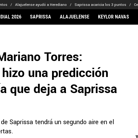
untos
Alajuelense ayudó a Herediano
Saprissa acaricia los 3 puntos
Ce
DIAL 2026
SAPRISSA
ALAJUELENSE
KEYLOR NAVAS
IONARIOS
CLUBES FCA
FÚTBOL INTE
lor Navas
Saprissa
Mundial 2026
ariano Torres:
vin Arriaga
Alajuelense
Noticias
lberto Carrasquilla
Herediano
Barcelona
hizo una predicción
haniel Méndez-Laing
Comunicaciones
Real Madrid
Municipal
a que deja a Saprissa
Olimpia
Motagua
Real Estelí
 de Saprissa tendrá un segundo aire en el
rtas.