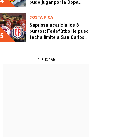
4
pudo jugar por la Copa
Centroamericana
COSTA RICA
Saprissa acaricia los 3
puntos: Fedefútbol le puso
5
fecha límite a San Carlos
para pagar su deuda
PUBLICIDAD