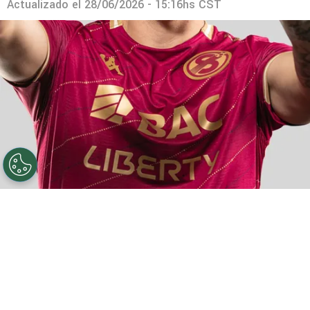
Actualizado el
28/06/2026 - 15:16hs CST
©
Saprissa.
Así se mueve el mercado morado.
Por
Geronimo Heller
Sigue a FCA en Google!