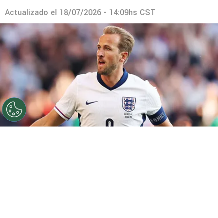
Actualizado el
18/07/2026 - 14:09hs CST
©
Getty.
Harry Kane no será titular ante los franceses.
Por
Geronimo Heller
Sigue a FCA en Google!