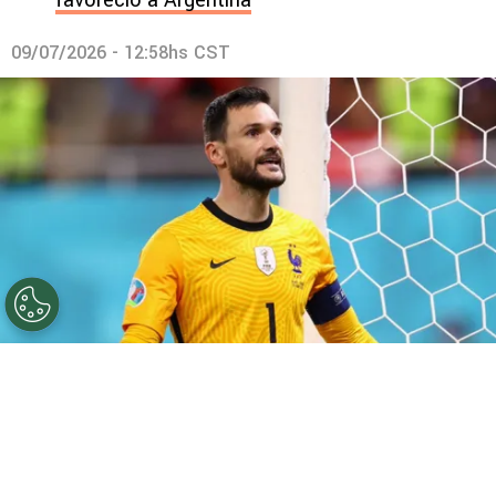
09/07/2026 - 12:58hs CST
©
Getty.
Lloris ya no forma parte de Les Bleus.
Por
Geronimo Heller