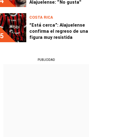
4
Alajuelense: "No gusta"
COSTA RICA
“Está cerca”: Alajuelense
confirma el regreso de una
5
figura muy resistida
PUBLICIDAD