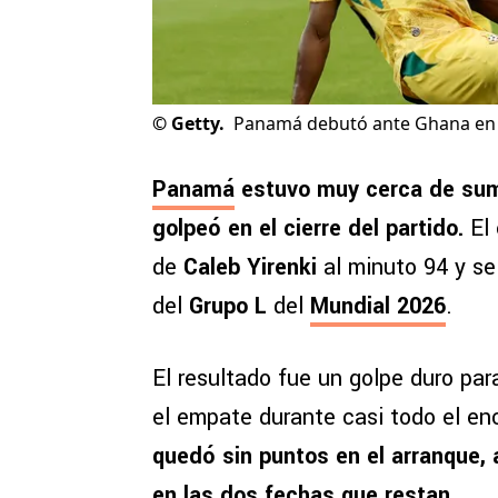
©
Getty.
Panamá debutó ante Ghana en 
Panamá
estuvo muy cerca de sum
golpeó en el cierre del partido.
El 
de
Caleb Yirenki
al minuto 94 y se
del
Grupo L
del
Mundial 2026
.
El resultado fue un golpe duro pa
el empate durante casi todo el en
quedó sin puntos en el arranque,
en las dos fechas que restan.