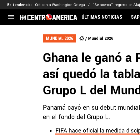
Es tendencia
:
Critican a Washington Ortega
“Se acerca”: regreso en Ala
ÚLTIMAS NOTICIAS
SAP
CENTROAMÉRICA
CONCACAF
LEG
Mundial 2026
MUNDIAL 2026
Costa Rica
Copa Oro
Key
Ghana le ganó a P
Guatemala
Liga de Naciones
Ker
Honduras
Eliminatorias
Ada
así quedó la tabl
El Salvador
Copa de Campeones
Nat
Panamá
Copa Centroamericana
Grupo L del Mund
Nicaragua
MLS
Panamá cayó en su debut mundiali
en el fondo del Grupo L.
FIFA hace oficial la medida disci