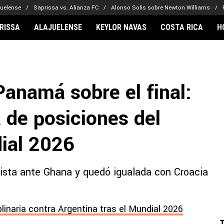
juelense
Saprissa vs. Alianza FC
Alonso Solis sobre Newton Williams
RISSA
ALAJUELENSE
KEYLOR NAVAS
COSTA RICA
H
IONARIOS
CLUBES FCA
FÚTBOL INTE
lor Navas
Saprissa
Mundial 2026
anamá sobre el final:
vin Arriaga
Alajuelense
Noticias
lberto Carrasquilla
Herediano
Barcelona
a de posiciones del
haniel Méndez-Laing
Comunicaciones
Real Madrid
Municipal
ial 2026
Olimpia
Motagua
sta ante Ghana y quedó igualada con Croacia
Real Estelí
plinaria contra Argentina tras el Mundial 2026