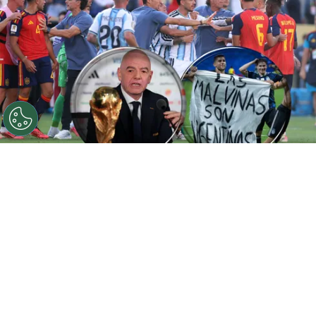
©
Getty Images
FIFA ya tomó una decisión.
Por
Gustavo Pando
Sigue a FCA en Google!
Los incidentes que marcaron el tenso y