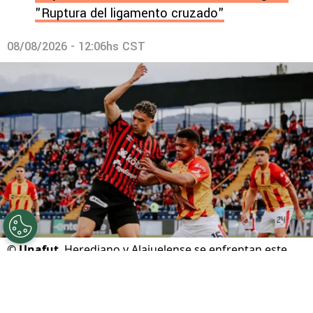
"Ruptura del ligamento cruzado"
08/08/2026 - 12:06hs CST
©
Unafut
Herediano y Alajuelense se enfrentan este
domingo en el Carlos Alvarado.
Por
Gustavo Pando