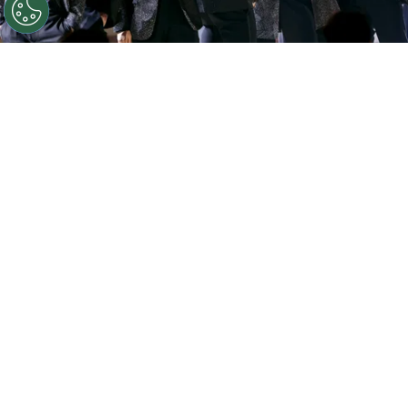
©
Getty.
BTS estará en el show de mediotiempo del
Mundial 2026.
Por
Geronimo Heller
Sigue a FCA en Google!
La final del
Mundial 2026
no tendrá
únicamente como protagonistas a
España y
Argentina
. Este domingo 19 de julio, el
New
York New Jersey Stadium
también será
escenario del primer gran
show de medio