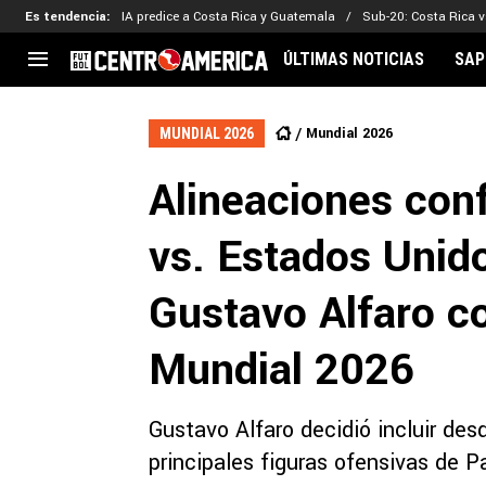
Es tendencia
:
IA predice a Costa Rica y Guatemala
Sub-20: Costa Rica vs
ÚLTIMAS NOTICIAS
SAP
CENTROAMÉRICA
CONCACAF
LEG
Mundial 2026
MUNDIAL 2026
Costa Rica
Copa Oro
Key
Alineaciones con
Guatemala
Liga de Naciones
Ker
Honduras
Eliminatorias
Ada
vs. Estados Unido
El Salvador
Copa de Campeones
Nat
Panamá
Copa Centroamericana
Gustavo Alfaro co
Nicaragua
MLS
Mundial 2026
Gustavo Alfaro decidió incluir des
principales figuras ofensivas de P