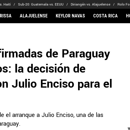
. Haití
Sub-20: Guatemala vs. EEUU
Diriangén vs. Alajuelense
Rolo Fo
RISSA
ALAJUELENSE
KEYLOR NAVAS
COSTA RICA
H
IONARIOS
CLUBES FCA
FÚTBOL INTE
lor Navas
Saprissa
Mundial 2026
firmadas de Paraguay
vin Arriaga
Alajuelense
Noticias
lberto Carrasquilla
Herediano
Barcelona
s: la decisión de
haniel Méndez-Laing
Comunicaciones
Real Madrid
Municipal
n Julio Enciso para el
Olimpia
Motagua
Real Estelí
de el arranque a Julio Enciso, una de las
araguay.