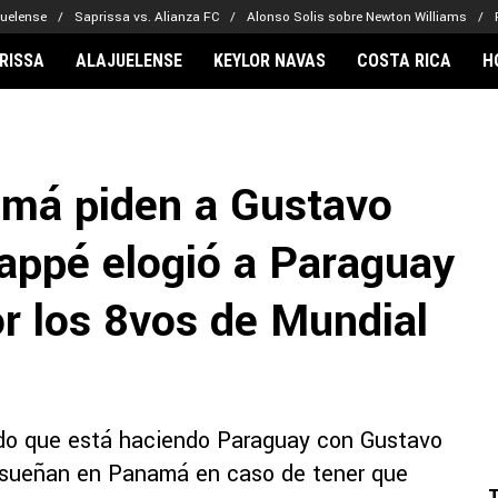
juelense
Saprissa vs. Alianza FC
Alonso Solis sobre Newton Williams
RISSA
ALAJUELENSE
KEYLOR NAVAS
COSTA RICA
H
IONARIOS
CLUBES FCA
FÚTBOL INTE
lor Navas
Saprissa
Mundial 2026
amá piden a Gustavo
vin Arriaga
Alajuelense
Noticias
lberto Carrasquilla
Herediano
Barcelona
bappé elogió a Paraguay
haniel Méndez-Laing
Comunicaciones
Real Madrid
Municipal
or los 8vos de Mundial
Olimpia
Motagua
Real Estelí
o que está haciendo Paraguay con Gustavo
e sueñan en Panamá en caso de tener que