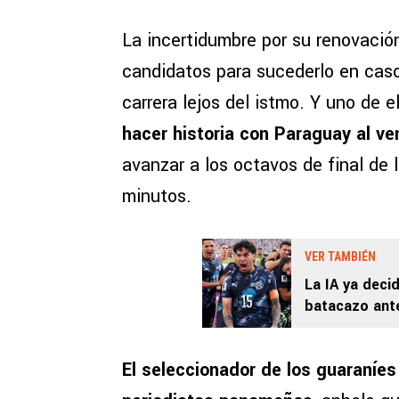
La incertidumbre por su renovación
candidatos para sucederlo en caso
carrera lejos del istmo. Y uno de e
hacer historia con Paraguay al ve
avanzar a los octavos de final de 
minutos.
VER TAMBIÉN
La IA ya decid
batacazo ante
2026
El seleccionador de los guaraníes