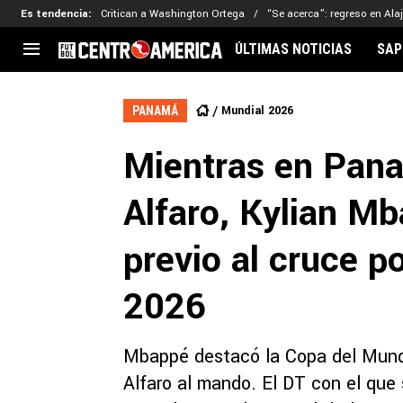
Es tendencia
:
Critican a Washington Ortega
“Se acerca”: regreso en Ala
ÚLTIMAS NOTICIAS
SAP
CENTROAMÉRICA
CONCACAF
LEG
Mundial 2026
PANAMÁ
Costa Rica
Copa Oro
Key
Mientras en Pan
Guatemala
Liga de Naciones
Ker
Honduras
Eliminatorias
Ada
Alfaro, Kylian M
El Salvador
Copa de Campeones
Nat
Panamá
Copa Centroamericana
previo al cruce p
Nicaragua
MLS
2026
Mbappé destacó la Copa del Mund
Alfaro al mando. El DT con el qu