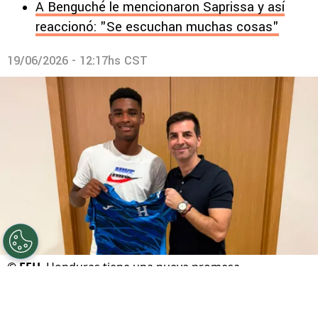
A Benguché le mencionaron Saprissa y así
reaccionó: "Se escuchan muchas cosas"
19/06/2026 - 12:17hs CST
©
FFH
Honduras tiene una nueva promesa.
Por
Maximiliano Mansilla