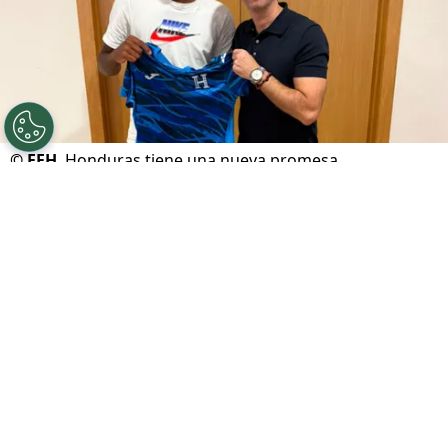
©
FFH
Honduras tiene una nueva promesa.
Por
Maximiliano Mansilla
Sigue a FCA en Google!
La
Federación de Fútbol de Honduras (FFH)
anotó un gran gol en su búsqueda de talento
internacional. Los visores catrachos lograron