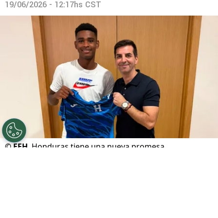
19/06/2026 - 12:17hs CST
©
FFH
Honduras tiene una nueva promesa.
Por
Maximiliano Mansilla
Sigue a FCA en Google!