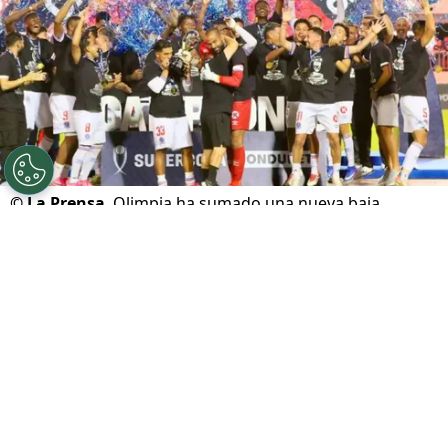
©
La Prensa
Olimpia ha sumado una nueva baja.
Por
Maximiliano Mansilla
Sigue a FCA en Google!
El ambiente de fiesta en el
Olimpia
duró muy
poco. Apenas unas horas después de celebrar