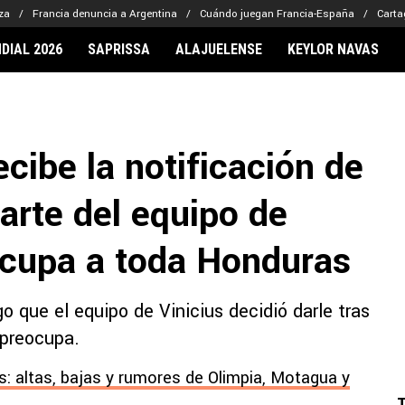
za
Francia denuncia a Argentina
Cuándo juegan Francia-España
Carta
DIAL 2026
SAPRISSA
ALAJUELENSE
KEYLOR NAVAS
IONARIOS
CLUBES FCA
FÚTBOL INTE
lor Navas
Saprissa
Mundial 2026
ecibe la notificación de
vin Arriaga
Alajuelense
Noticias
lberto Carrasquilla
Herediano
Barcelona
parte del equipo de
haniel Méndez-Laing
Comunicaciones
Real Madrid
Municipal
eocupa a toda Honduras
Olimpia
Motagua
go que el equipo de Vinicius decidió darle tras
Real Estelí
 preocupa.
: altas, bajas y rumores de Olimpia, Motagua y