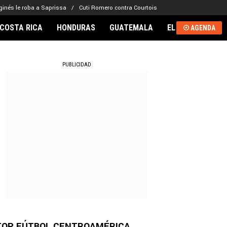
ginés le roba a Saprissa
Cuti Romero contra Courtois
COSTA RICA
HONDURAS
GUATEMALA
EL SALVADOR
AGENDA
RNACIONAL
PUBLICIDAD
TOP FÚTBOL CENTROAMÉRICA