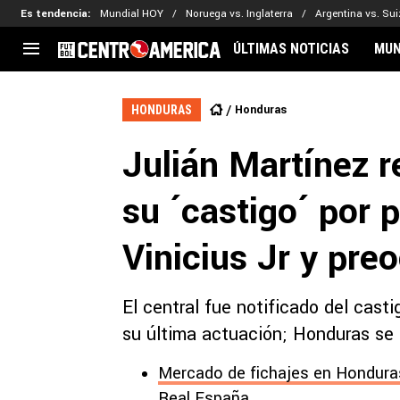
Es tendencia
:
Mundial HOY
Noruega vs. Inglaterra
Argentina vs. Sui
ÚLTIMAS NOTICIAS
MUN
CENTROAMÉRICA
CONCACAF
LEG
Honduras
HONDURAS
Costa Rica
Copa Oro
Key
Julián Martínez r
Guatemala
Liga de Naciones
Ker
Honduras
Eliminatorias
Ada
su ´castigo´ por 
El Salvador
Copa de Campeones
Nat
Panamá
Copa Centroamericana
Vinicius Jr y pr
Nicaragua
MLS
El central fue notificado del casti
su última actuación; Honduras se
Mercado de fichajes en Honduras
Real España