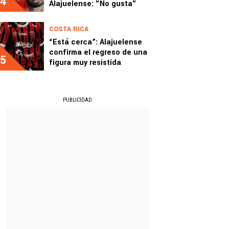
4
Alajuelense: "No gusta"
COSTA RICA
“Está cerca”: Alajuelense
confirma el regreso de una
5
figura muy resistida
PUBLICIDAD