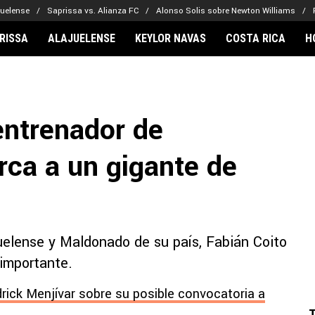
juelense
Saprissa vs. Alianza FC
Alonso Solis sobre Newton Williams
RISSA
ALAJUELENSE
KEYLOR NAVAS
COSTA RICA
H
IONARIOS
CLUBES FCA
FÚTBOL INTE
lor Navas
Saprissa
Mundial 2026
entrenador de
vin Arriaga
Alajuelense
Noticias
lberto Carrasquilla
Herediano
Barcelona
rca a un gigante de
haniel Méndez-Laing
Comunicaciones
Real Madrid
Municipal
Olimpia
Motagua
juelense y Maldonado de su país, Fabián Coito
Real Estelí
 importante.
rick Menjívar sobre su posible convocatoria a