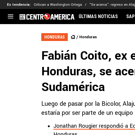
Es tendencia
:
Critican a Washington Ortega
“Se acerca”: regreso en Ala
ÚLTIMAS NOTICIAS
SAP
CENTROAMÉRICA
CONCACAF
LEG
Honduras
HONDURAS
Costa Rica
Copa Oro
Key
Fabián Coito, ex 
Guatemala
Liga de Naciones
Ker
Honduras
Eliminatorias
Ada
Honduras, se ace
El Salvador
Copa de Campeones
Nat
Panamá
Copa Centroamericana
Sudamérica
Nicaragua
MLS
Luego de pasar por la Bicolor, Ala
estaría por ser parte de un equipo
Jonathan Rougier respondió a Ed
Honduras