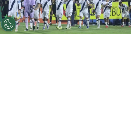
©
Alex Meoño / EU
Seleccionado de Guatemala hace
una fuerte denuncia: "Nos sentimos abandonados"
Por
Maximiliano Mansilla
Sigue a FCA en Google!
Deportivo Marquense
atraviesa una grave
crisis institucional que terminó impactando a
nivel futbolístico
. Apenas ganó uno de sus