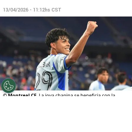
13/04/2026 - 11:12hs CST
©
Montreal CF
La joya chapina se beneficia con la
salida del técnico.
Por
Juan Fittipaldi