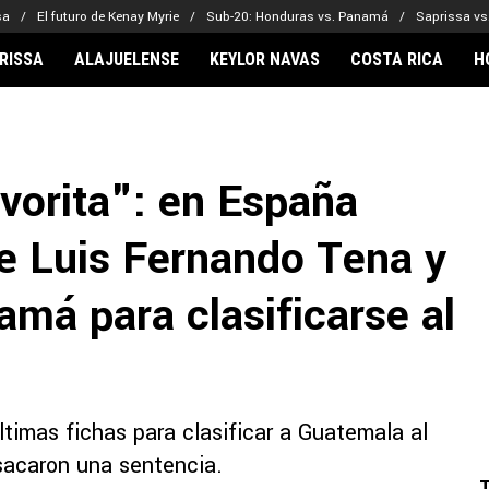
sa
El futuro de Kenay Myrie
Sub-20: Honduras vs. Panamá
Saprissa vs
RISSA
ALAJUELENSE
KEYLOR NAVAS
COSTA RICA
H
IONARIOS
CLUBES FCA
FÚTBOL INTE
lor Navas
Saprissa
Mundial 2026
vorita": en España
vin Arriaga
Alajuelense
Noticias
lberto Carrasquilla
Herediano
Barcelona
de Luis Fernando Tena y
haniel Méndez-Laing
Comunicaciones
Real Madrid
Municipal
má para clasificarse al
Olimpia
Motagua
Real Estelí
timas fichas para clasificar a Guatemala al
acaron una sentencia.