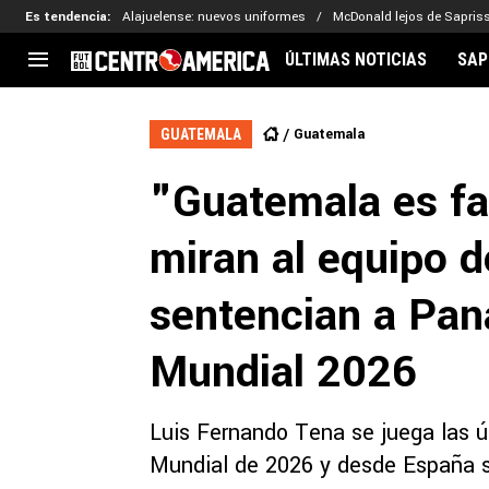
Es tendencia
:
Alajuelense: nuevos uniformes
McDonald lejos de Sapris
ÚLTIMAS NOTICIAS
SAP
CENTROAMÉRICA
CONCACAF
LEG
Guatemala
GUATEMALA
Costa Rica
Copa Oro
Key
"Guatemala es fa
Guatemala
Liga de Naciones
Ker
Honduras
Eliminatorias
Ada
miran al equipo 
El Salvador
Copa de Campeones
Nat
Panamá
Copa Centroamericana
sentencian a Pana
Nicaragua
MLS
Mundial 2026
Luis Fernando Tena se juega las úl
Mundial de 2026 y desde España s