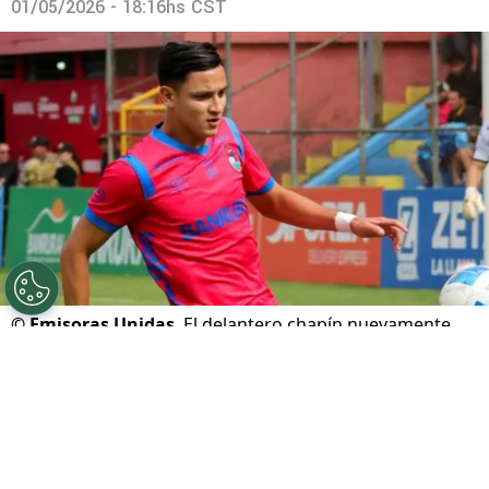
01/05/2026 - 18:16hs CST
©
Emisoras Unidas
El delantero chapín nuevamente
será baja
Por
Javier Pineda
Sigue a FCA en Google!