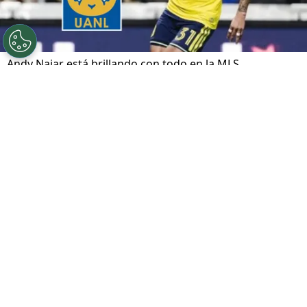
Andy Najar está brillando con todo en la MLS.
Por
José Rodas
Sigue a FCA en Google!
A pocas horas de jugarse el pase a la final en
la Copa de Campeones de la Concacaf, el
hondureño
Andy Najar
ha recibido una noticia
que confirma su gran momento: la MLS lo ha
reconocido oficialmente como uno de los