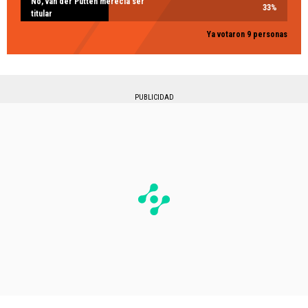
No, van der Putten merecía ser
33
%
titular
Ya votaron 9 personas
PUBLICIDAD