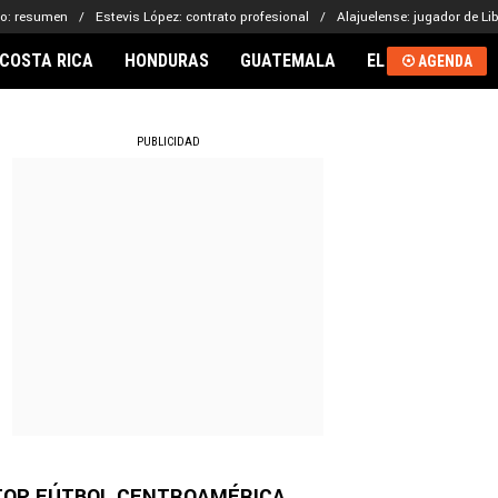
go: resumen
Estevis López: contrato profesional
Alajuelense: jugador de Lib
COSTA RICA
HONDURAS
GUATEMALA
EL SALVADOR
AGENDA
RNACIONAL
PUBLICIDAD
TOP FÚTBOL CENTROAMÉRICA