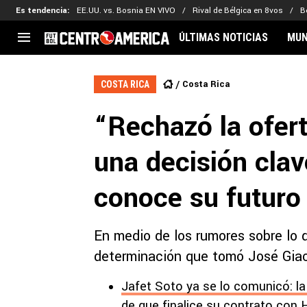
Es tendencia
:
EE.UU. vs. Bosnia EN VIVO
Rival de Bélgica en 8vos
B
ÚLTIMAS NOTICIAS
MUN
CENTROAMÉRICA
CONCACAF
LEG
Costa Rica
COSTA RICA
Costa Rica
Copa Oro
Key
“Rechazó la ofer
Guatemala
Liga de Naciones
Ker
Honduras
Eliminatorias
Ada
una decisión clav
El Salvador
Copa de Campeones
Nat
Panamá
Copa Centroamericana
conoce su futuro
Nicaragua
MLS
En medio de los rumores sobre lo q
determinación que tomó José Giac
Jafet Soto ya se lo comunicó: 
de que finalice su contrato con 