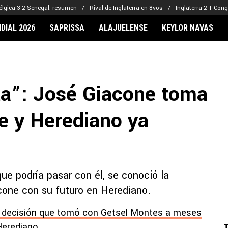
élgica 3-2 Senegal: resumen
Rival de Inglaterra en 8vos
Inglaterra 2-1 Con
DIAL 2026
SAPRISSA
ALAJUELENSE
KEYLOR NAVAS
IONARIOS
CLUBES FCA
FÚTBOL INTE
lor Navas
Saprissa
Mundial 2026
ta”: José Giacone toma
vin Arriaga
Alajuelense
Noticias
lberto Carrasquilla
Herediano
Barcelona
e y Herediano ya
haniel Méndez-Laing
Comunicaciones
Real Madrid
Municipal
Olimpia
Motagua
ue podría pasar con él, se conoció la
Real Estelí
one con su futuro en Herediano.
la decisión que tomó con Getsel Montes a meses
Herediano