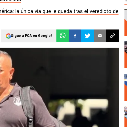
érica: la única vía que le queda tras el veredicto de
Sigue a FCA en Google!