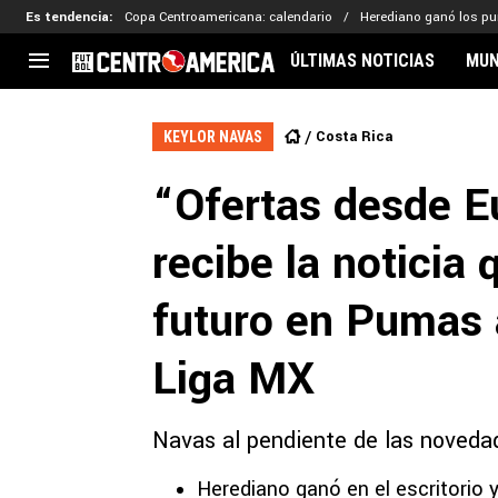
Es tendencia
:
Copa Centroamericana: calendario
Herediano ganó los p
ÚLTIMAS NOTICIAS
MUN
CENTROAMÉRICA
CONCACAF
LEG
Costa Rica
KEYLOR NAVAS
Costa Rica
Copa Oro
Key
“Ofertas desde E
Guatemala
Liga de Naciones
Ker
Honduras
Eliminatorias
Ada
recibe la noticia
El Salvador
Copa de Campeones
Nat
Panamá
Copa Centroamericana
futuro en Pumas a
Nicaragua
MLS
Liga MX
Navas al pendiente de las novedad
Herediano ganó en el escritorio y