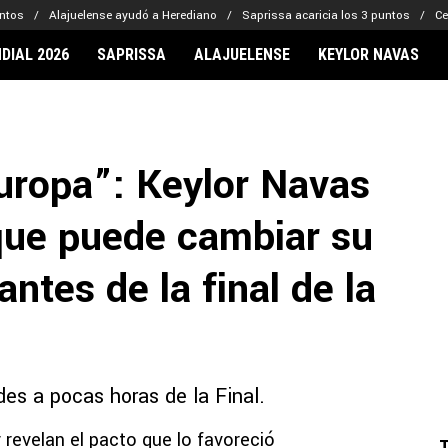
untos
Alajuelense ayudó a Herediano
Saprissa acaricia los 3 puntos
Ce
DIAL 2026
SAPRISSA
ALAJUELENSE
KEYLOR NAVAS
IONARIOS
CLUBES FCA
FÚTBOL INTE
lor Navas
Saprissa
Mundial 2026
uropa”: Keylor Navas
vin Arriaga
Alajuelense
Noticias
lberto Carrasquilla
Herediano
Barcelona
 que puede cambiar su
haniel Méndez-Laing
Comunicaciones
Real Madrid
Municipal
ntes de la final de la
Olimpia
Motagua
Real Estelí
es a pocas horas de la Final.
 revelan el pacto que lo favoreció