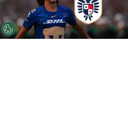
©
Getty
Carrasquilla terminó siendo cuestionado por la
afición canalera.
Por
Maximiliano Mansilla
Sigue a FCA en Google!
La participación de la
Selección de Panamá