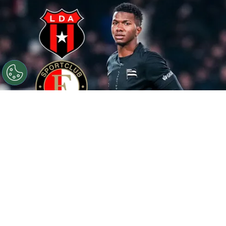
©
Getty
Por este motivo no entrará dinero a las arcas
de Alajuelense.
Por
Maximiliano Mansilla
Sigue a FCA en Google!