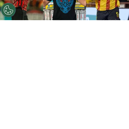
©
Instagram
Gabas eligió entre Cisneros y Marcel.
Por
Gustavo Pando
Sigue a FCA en Google!
Este domingo se jugará un nuevo clásico
provincial entre la
Liga Deportiva Alajuelense
y
Herediano
, un partido que siempre genera
debates y comparaciones. En esta ocasión, el