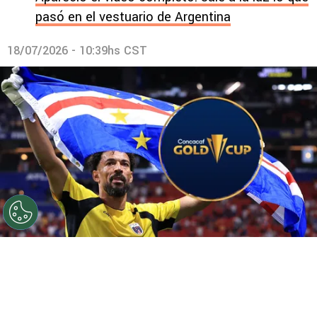
pasó en el vestuario de Argentina
18/07/2026 - 10:39hs CST
©
Getty.
¿Cabo Verde en la Copa Oro 2027?
Por
Geronimo Heller