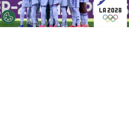
©
Fedefútbol
Ahora, Costa Rica quiere clasificarse a Los
Ángeles 2028.
Por
Gustavo Pando
Sigue a FCA en Google!
Costa Rica
ya consiguió uno de sus grandes
objetivos en el Campeonato Sub-20 de
Concacaf 2026:
clasificó al Mundial de