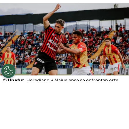
©
Unafut
Herediano y Alajuelense se enfrentan este
domingo en el Carlos Alvarado.
Por
Gustavo Pando
Sigue a FCA en Google!